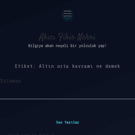
menüyü
Anasayfa
aç
Gizlilik Politikası
Akıcı Fikir Nehri
Bilgiye akan neşeli bir yolculuk yap!
Yasal Uyarı
Hakkımızda
Etiket:
Altın orta kavramı ne demek
Sitemap
Sidebar
Son Yazılar