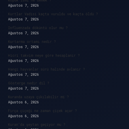
Köpük ismi ne demek ?
Ağustos 7, 2026
Kurtlar Vadisi kaçta vuruldu ve kaçta öldü ?
Ağustos 7, 2026
Influenzada döküntü olur mu ?
Ağustos 7, 2026
Kurtarma ortamı nedir ?
Ağustos 7, 2026
Hicri takvim neye göre hesaplanır ?
Ağustos 7, 2026
Hangi hayvanlar sürü halinde avlanır ?
Ağustos 7, 2026
Gösterge nedir dil ?
Ağustos 7, 2026
Kuranda uzaya çıkılabilir mi ?
Ağustos 6, 2026
Fırça çiçeği ne zaman çiçek açar ?
Ağustos 6, 2026
Kuran’da şeytan geçiyor mu ?