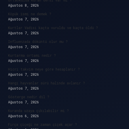
Ortaokulda Kuran dersi var mı ?
Ağustos 8, 2026
Köpük ismi ne demek ?
Ağustos 7, 2026
Kurtlar Vadisi kaçta vuruldu ve kaçta öldü ?
Ağustos 7, 2026
Influenzada döküntü olur mu ?
Ağustos 7, 2026
Kurtarma ortamı nedir ?
Ağustos 7, 2026
Hicri takvim neye göre hesaplanır ?
Ağustos 7, 2026
Hangi hayvanlar sürü halinde avlanır ?
Ağustos 7, 2026
Gösterge nedir dil ?
Ağustos 7, 2026
Kuranda uzaya çıkılabilir mi ?
Ağustos 6, 2026
Fırça çiçeği ne zaman çiçek açar ?