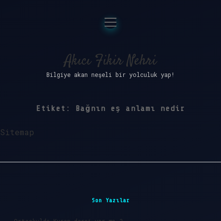
menüyü
Anasayfa
aç
Gizlilik Politikası
Akıcı Fikir Nehri
Bilgiye akan neşeli bir yolculuk yap!
Yasal Uyarı
Hakkımızda
Etiket:
Bağnın eş anlamı nedir
Sitemap
Sidebar
Son Yazılar