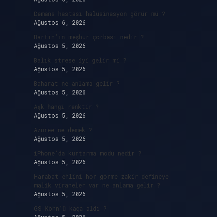
Demans hastası halüsinasyon görür mü ?
Ağustos 6, 2026
Bartın’ın meşhur çorbası nedir ?
Ağustos 5, 2026
Balık strese iyi gelir mi ?
Ağustos 5, 2026
Baharat ne anlama gelir ?
Ağustos 5, 2026
Aşk hangi renktir ?
Ağustos 5, 2026
Azuree ne demek ?
Ağustos 5, 2026
iPhone’da kurtarma modu nedir ?
Ağustos 5, 2026
Harabat ehlini hor görme zakir defineye
malik viraneler var ne anlama gelir ?
Ağustos 5, 2026
GS Köhn’ü kaça aldı ?