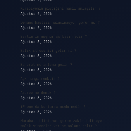
Kurabiyenin piştiğini nasıl anlaşılır ?
Ağustos 6, 2026
Demans hastası halüsinasyon görür mü ?
Ağustos 6, 2026
Bartın’ın meşhur çorbası nedir ?
Ağustos 5, 2026
Balık strese iyi gelir mi ?
Ağustos 5, 2026
Baharat ne anlama gelir ?
Ağustos 5, 2026
Aşk hangi renktir ?
Ağustos 5, 2026
Azuree ne demek ?
Ağustos 5, 2026
iPhone’da kurtarma modu nedir ?
Ağustos 5, 2026
Harabat ehlini hor görme zakir defineye
malik viraneler var ne anlama gelir ?