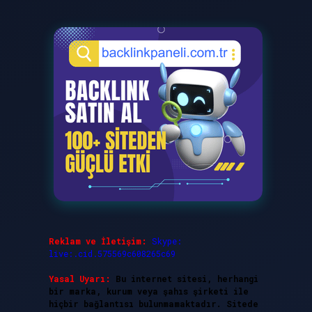
Reklam ve İletişim:
Skype:
live:.cid.575569c608265c69
Yasal Uyarı:
Bu internet sitesi, herhangi
bir marka, kurum veya şahıs şirketi ile
hiçbir bağlantısı bulunmamaktadır. Sitede