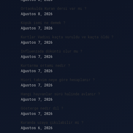
Ortaokulda Kuran dersi var mı ?
Ağustos 8, 2026
Köpük ismi ne demek ?
Ağustos 7, 2026
Kurtlar Vadisi kaçta vuruldu ve kaçta öldü ?
Ağustos 7, 2026
Influenzada döküntü olur mu ?
Ağustos 7, 2026
Kurtarma ortamı nedir ?
Ağustos 7, 2026
Hicri takvim neye göre hesaplanır ?
Ağustos 7, 2026
Hangi hayvanlar sürü halinde avlanır ?
Ağustos 7, 2026
Gösterge nedir dil ?
Ağustos 7, 2026
Kuranda uzaya çıkılabilir mi ?
Ağustos 6, 2026