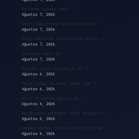
Kurtarma ortamı nedir ?
Ağustos 7, 2026
Hicri takvim neye göre hesaplanır ?
Ağustos 7, 2026
Hangi hayvanlar sürü halinde avlanır ?
Ağustos 7, 2026
Gösterge nedir dil ?
Ağustos 7, 2026
Kuranda uzaya çıkılabilir mi ?
Ağustos 6, 2026
Fırça çiçeği ne zaman çiçek açar ?
Ağustos 6, 2026
Kuran’da şeytan geçiyor mu ?
Ağustos 6, 2026
Kurabiyenin piştiğini nasıl anlaşılır ?
Ağustos 6, 2026
Demans hastası halüsinasyon görür mü ?
Ağustos 6, 2026