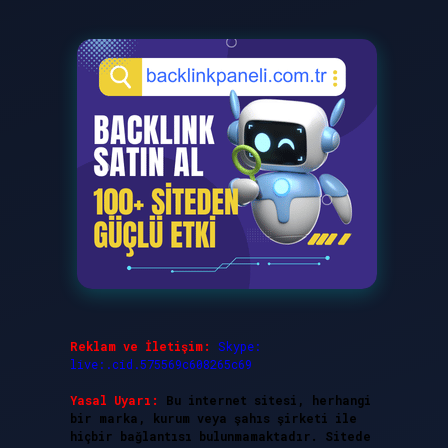
Reklam ve İletişim:
Skype:
live:.cid.575569c608265c69
Yasal Uyarı:
Bu internet sitesi, herhangi
bir marka, kurum veya şahıs şirketi ile
hiçbir bağlantısı bulunmamaktadır. Sitede