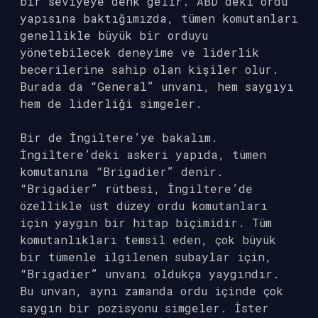
bir seviyeye denk gelir. ABD’deki ordu
yapısına baktığımızda, tümen komutanları
genellikle büyük bir orduyu
yönetebilecek deneyime ve liderlik
becerilerine sahip olan kişiler olur.
Burada da “General” unvanı, hem saygıyı
hem de liderliği simgeler.
Bir de İngiltere’ye bakalım.
İngiltere’deki askeri yapıda, tümen
komutanına “Brigadier” denir.
“Brigadier” rütbesi, İngiltere’de
özellikle üst düzey ordu komutanları
için yaygın bir hitap biçimidir. Tüm
komutanlıkları temsil eden, çok büyük
bir tümenle ilgilenen subaylar için,
“Brigadier” unvanı oldukça yaygındır.
Bu unvan, aynı zamanda ordu içinde çok
saygın bir pozisyonu simgeler. İster