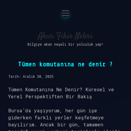
menüyü
Anasayfa
aç
Gizlilik Politikası
Akıcı Fikir Nehri
Bilgiye akan neşeli bir yolculuk yap!
Yasal Uyarı
Hakkımızda
Tümen komutanına ne denir ?
Tarih: Aralık 30, 2025
Tümen Komutanına Ne Denir? Küresel ve
Yerel Perspektiften Bir Bakış
Bursa’da yaşıyorum, her gün işe
giderken farklı yerler keşfetmeye
bayılırım. Ancak bir gün, tamamen