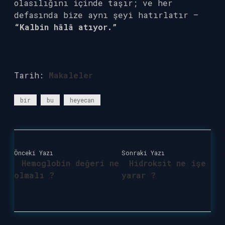
olasılığını içinde taşır; ve her
defasında bize aynı şeyi hatırlatır —
“Kalbin hâlâ atıyor.”
Tarih:
Makaleler
bir
bu
heyecan
Önceki Yazı
Sonraki Yazı
Hemoglobin değeri ne
Hidroksit ne işe
olmalı ?
yarar ?