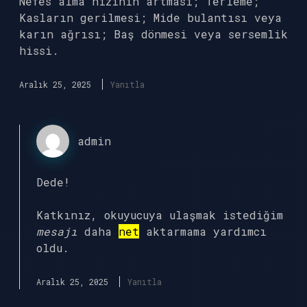
Nefes alma hızının artması; Terleme;
Kasların gerilmesi; Mide bulantısı veya
karın ağrısı; Baş dönmesi veya sersemlik
hissi.
Aralık 25, 2025
Yanıtla
admin
Dede!
Katkınız, okuyucuya ulaşmak istediğim
mesajı
daha
net
aktarmama yardımcı
oldu.
Aralık 25, 2025
Yanıtla