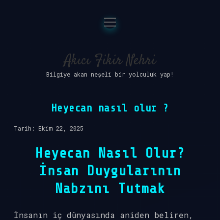
menüyü
Anasayfa
aç
Gizlilik Politikası
Akıcı Fikir Nehri
Bilgiye akan neşeli bir yolculuk yap!
Yasal Uyarı
Hakkımızda
Heyecan nasıl olur ?
Tarih: Ekim 22, 2025
Heyecan Nasıl Olur?
İnsan Duygularının
Nabzını Tutmak
İnsanın iç dünyasında aniden beliren,