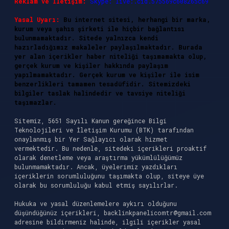
Reklam ve İletişim:
Skype: live:.cid.575569c608265c69
Yasal Uyarı:
Bu internet sitesi, herhangi bir marka,
kurum veya şahıs şirketi ile hiçbir bağlantısı
bulunmamaktadır. Sitede yalnızca kendi
hazırladığımız makaleler paylaşılmaktadır. Burada
yer alan içerikler haber niteliği taşımamakta olup,
gerçek kurum ve kişiler hakkında paylaşım
yapılmamaktadır. Gerçek kurum ve kişiler ile isim
benzerlikleri tamamen tesadüfidir. Sitemizdeki
bilgiler taslak halindedir ve tavsiye niteliği
taşımazlar.
Sitemiz, 5651 Sayılı Kanun gereğince Bilgi
Teknolojileri ve İletişim Kurumu (BTK) tarafından
onaylanmış bir Yer Sağlayıcı olarak hizmet
vermektedir. Bu nedenle, sitedeki içerikleri proaktif
olarak denetleme veya araştırma yükümlülüğümüz
bulunmamaktadır. Ancak, üyelerimiz yazdıkları
içeriklerin sorumluluğunu taşımakta olup, siteye üye
olarak bu sorumluluğu kabul etmiş sayılırlar.
Hukuka ve yasal düzenlemelere aykırı olduğunu
düşündüğünüz içerikleri,
backlinkpanelicomtr@gmail.com
adresine bildirmeniz halinde, ilgili içerikler yasal