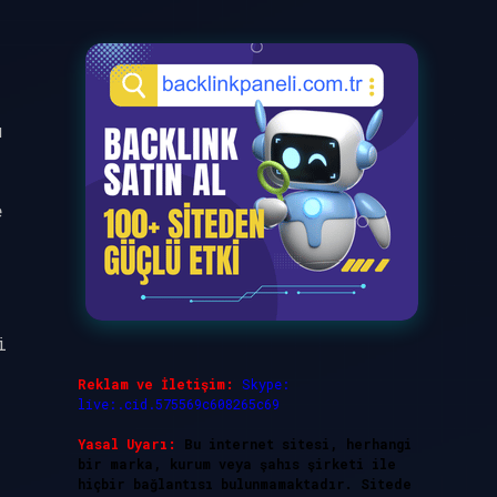
u
e
i
Reklam ve İletişim:
Skype:
live:.cid.575569c608265c69
Yasal Uyarı:
Bu internet sitesi, herhangi
bir marka, kurum veya şahıs şirketi ile
hiçbir bağlantısı bulunmamaktadır. Sitede