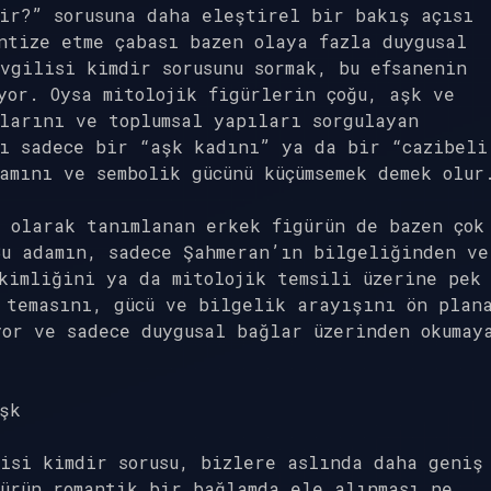
ir?” sorusuna daha eleştirel bir bakış açısı
ntize etme çabası bazen olaya fazla duygusal
vgilisi kimdir sorusunu sormak, bu efsanenin
yor. Oysa mitolojik figürlerin çoğu, aşk ve
larını ve toplumsal yapıları sorgulayan
’ı sadece bir “aşk kadını” ya da bir “cazibeli
amını ve sembolik gücünü küçümsemek demek olur
 olarak tanımlanan erkek figürün de bazen çok
Bu adamın, sadece Şahmeran’ın bilgeliğinden ve
kimliğini ya da mitolojik temsili üzerine pek
 temasını, gücü ve bilgelik arayışını ön plan
or ve sadece duygusal bağlar üzerinden okumay
şk
isi kimdir sorusu, bizlere aslında daha geniş
gürün romantik bir bağlamda ele alınması ne