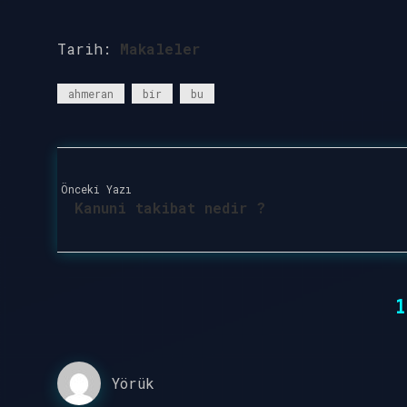
Tarih:
Makaleler
ahmeran
bir
bu
Önceki Yazı
Kanuni takibat nedir ?
1
Yörük