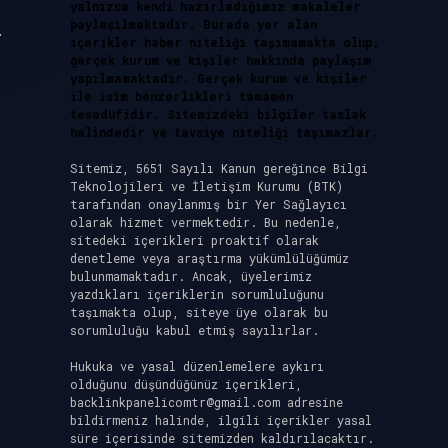
yalnızca kendi hazırladığımız makaleler
paylaşılmaktadır. Burada yer alan
.
içerikler haber niteliği taşımamakta olup,
gerçek kurum ve kişiler hakkında paylaşım
yapılmamaktadır. Gerçek kurum ve kişiler
ile isim benzerlikleri tamamen
tesadüfidir. Sitemizdeki bilgiler taslak
halindedir ve tavsiye niteliği taşımazlar.
,
Sitemiz, 5651 Sayılı Kanun gereğince Bilgi
Teknolojileri ve İletişim Kurumu (BTK)
tarafından onaylanmış bir Yer Sağlayıcı
olarak hizmet vermektedir. Bu nedenle,
sitedeki içerikleri proaktif olarak
denetleme veya araştırma yükümlülüğümüz
bulunmamaktadır. Ancak, üyelerimiz
yazdıkları içeriklerin sorumluluğunu
taşımakta olup, siteye üye olarak bu
sorumluluğu kabul etmiş sayılırlar.
Hukuka ve yasal düzenlemelere aykırı
olduğunu düşündüğünüz içerikleri,
backlinkpanelicomtr@gmail.com
adresine
bildirmeniz halinde, ilgili içerikler yasal
süre içerisinde sitemizden kaldırılacaktır.